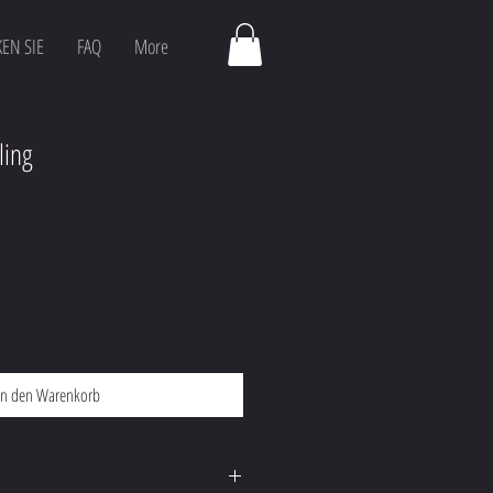
EN SIE
FAQ
More
ling
In den Warenkorb