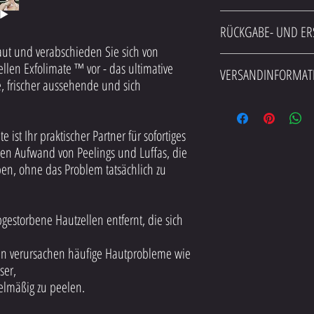
Hier sind einige der erstaunl
RÜCKGABE- UND ER
Natürliches, hautverjüng
Nicht scheuernd und wird
Haut und verabschieden Sie sich von
Wenn Sie mit Ihrem Kauf nich
Ultrapräzise für kleine G
llen Exfolimate ™ vor - das ultimative
VERSANDINFORMAT
zurücksenden und eine volle 
Jedes Mal sofortige Ergeb
, frischer aussehende und sich
ein anderes umtauschen, sei e
entfernt wird unter der 
Der Versand ist in den Verein
Sie können ein Produkt bis 
Verwenden Sie Preshave 
berechnet. KOSTENLOSER Vers
Haare anzuheben
e ist Ihr praktischer Partner für sofortiges
Perfekte Pre-Tan-Vorbere
en Aufwand von Peelings und Luffas, die
Pediküre zu Hause für b
Jüngere Haut – natürlich
ben, ohne das Problem tatsächlich zu
für jünger aussehende H
Reinigerbasis für eine 
Entfernen Sie Sonnencrem
estorbene Hautzellen entfernt, die sich
en verursachen häufige Hautprobleme wie
ser,
gelmäßig zu peelen.