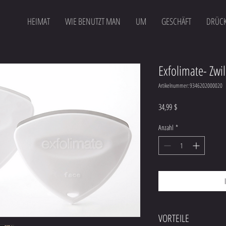
HEIMAT
WIE BENUTZT MAN
UM
GESCHÄFT
DRÜCK
Exfolimate- Zwil
Artikelnummer: 9346202000020
Preis
34,99 $
Anzahl
*
VORTEILE