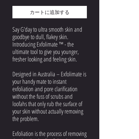
カートに追加する
Say G’day to ultra smooth skin and
goodbye to dull, flakey skin.
Introducing Exfolimate ™ - the
ultimate tool to give you younger,
fresher looking and feeling skin.
Designed in Australia
– Exfolimate is
your handy mate to instant
exfoliation and pore clarification
without the fuss of scrubs and
loofahs that only rub the surface of
your skin without actually removing
the problem.
Exfoliation is the process of removing