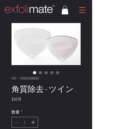
SKU： 9346202000020
角質除去 - ツイン
価
$34.99
格
数量
*